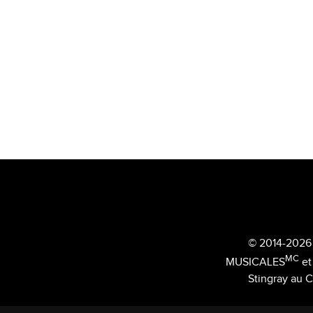
© 2014-2026 
MC
MUSICALES
et
Stingray au C