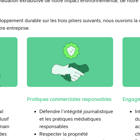
aluation exhaustive de notre impact environnemental, de notre r
oppement durable sur les trois piliers suivants, nous ouvrons la
tre entreprise.
Pratiques commerciales responsables
Engage
Défendre l’intégrité journalistique
il
In
et les pratiques médiatiques
lusif
du
responsables
umain
ac
Respecter la propriété
des
ch